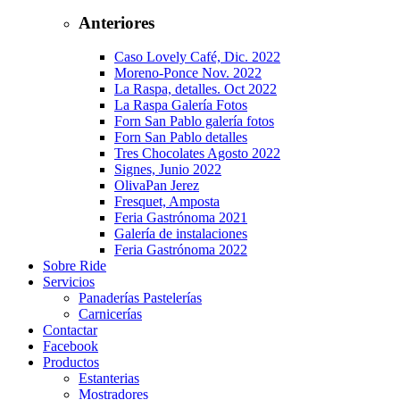
Anteriores
Caso Lovely Café, Dic. 2022
Moreno-Ponce Nov. 2022
La Raspa, detalles. Oct 2022
La Raspa Galería Fotos
Forn San Pablo galería fotos
Forn San Pablo detalles
Tres Chocolates Agosto 2022
Signes, Junio 2022
OlivaPan Jerez
Fresquet, Amposta
Feria Gastrónoma 2021
Galería de instalaciones
Feria Gastrónoma 2022
Sobre Ride
Servicios
Panaderías Pastelerías
Carnicerías
Contactar
Facebook
Productos
Estanterias
Mostradores