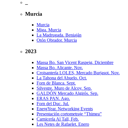
_
Murcia
Murcia
Miga. Murcia
La Madrugada. Beniaján
Otón Obrador. Murcia
2023
Massa Bo. San Vicent Raspeig. Diciembre
Massa Bo. Alicante. Nov.
Croisantería LOLES, Mercado Burjasot. Nov.
La Tahona del Abuelo. Oct.
Forn de Blanca. Sept.
Silvestre. Muro de Alcoy. Sep.
GALDÓN Mercado Algirós. Sep.
ERAS PAN. Ago.
Forn del Duc. Jul.
EnergYear. Networking Events
Presentación cortometraje “Thimea”
Carnicería Al Tall, Feb.
Les Netes de Rafaelet. Enero