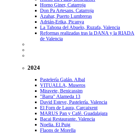
Horno Giner, Catarroja
Don Pa Artesans. Catarroja
Azahar, Puerto Lumbreras
Adrián-Erika, Picanya
La Tahona del Abuelo, Ruzafa, Valencia
Reformas realizadas tras la DANA y la RIADA
de Valencia
2024
Pastelería Galán. Albal
VITUALLA, Museros
Miravete, Benicassim
"Barra" Alameda 13
David Esteve, Pastelería. Valencia
El Forn de Laura, Carcaixent
MARUS Pan y Café. Guadalajara
Bacai Restaurante. Valencia
Noelia. El Puig
Flaons de Morella