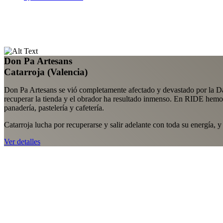
Don Pa Artesans
Catarroja (Valencia)
Don Pa Artesans se vió completamente afectado y devastado por la Dana 
recuperar la tienda y el obrador ha resultado inmenso. En RIDE hemos 
panadería, pastelería y cafetería.
Catarroja lucha por recuperarse y salir adelante con toda su energía, 
Ver detalles