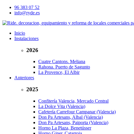
96 383 07 52
info@ryde.es
Inicio
Instalaciones
2026
Cuatre Cantons. Meliana
Rahona. Puerto de Sagunto
La Provence, El Albir
Anteriores
2025
Confitería Valencia, Mercado Central
La Dolce Vita (Valencia)
Cafetería Carrefour Campanar (Valencia)
Don Pa Artesans, Albal (Valencia)
Don Pa Artesans, Paiporta (Valencia)
Horno La Plaza, Benetússer
Horno Giner, Catarroja