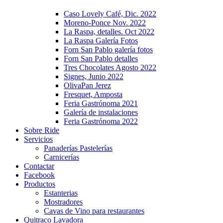
Caso Lovely Café, Dic. 2022
Moreno-Ponce Nov. 2022
La Raspa, detalles. Oct 2022
La Raspa Galería Fotos
Forn San Pablo galería fotos
Forn San Pablo detalles
Tres Chocolates Agosto 2022
Signes, Junio 2022
OlivaPan Jerez
Fresquet, Amposta
Feria Gastrónoma 2021
Galería de instalaciones
Feria Gastrónoma 2022
Sobre Ride
Servicios
Panaderías Pastelerías
Carnicerías
Contactar
Facebook
Productos
Estanterias
Mostradores
Cavas de Vino para restaurantes
Quitraco Lavadora