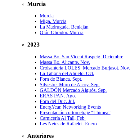
Murcia
Murcia
Miga. Murcia
La Madrugada. Beniaján
Otón Obrador. Murcia
2023
Massa Bo. San Vicent Raspeig. Diciembre
Massa Bo. Alicante. Nov.
Croisantería LOLES, Mercado Burjasot. Nov.
La Tahona del Abuelo. Oct.
Forn de Blanca. Sept.
Silvestre. Muro de Alcoy. Sep.
GALDÓN Mercado Algirós. Sep.
ERAS PAN. Ago.
Forn del Duc. Jul.
EnergYear. Networking Events
Presentación cortometraje “Thimea”
Carnicería Al Tall, Feb.
Les Netes de Rafaelet. Enero
Anteriores