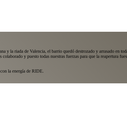
y la riada de Valencia, el barrio quedó destrozado y arrasado en toda l
colaborado y puesto todas nuestras fuerzas para que la reapertura fuese
y con la energía de RIDE.